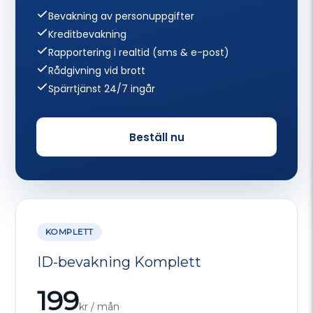
Bevakning av personuppgifter
Kreditbevakning
Rapportering i realtid (sms & e-post)
Rådgivning vid brott
Spärrtjänst 24/7 ingår
Beställ nu
KOMPLETT
ID-bevakning Komplett
199
kr / mån