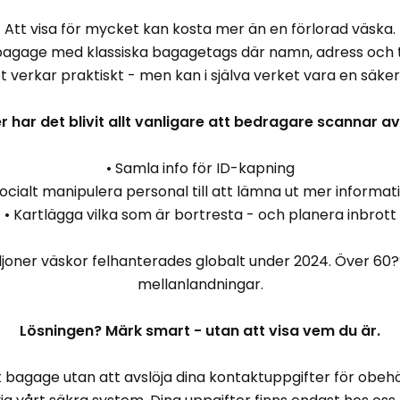
Att visa för mycket kan kosta mer än en förlorad väska.
bagage med klassiska bagagetags där namn, adress och t
et verkar praktiskt - men kan i själva verket vara en säker
r har det blivit allt vanligare att bedragare scannar a
• Samla info för ID-kapning
Socialt manipulera personal till att lämna ut mer informat
• Kartlägga vilka som är bortresta - och planera inbrott
ljoner väskor felhanterades globalt under 2024. Över 60
mellanlandningar.
Lösningen? Märk smart - utan att visa vem du är.
bagage utan att avslöja dina kontaktuppgifter för obehö