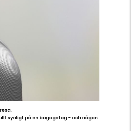
gresa.
fullt synligt på en bagagetag - och någon