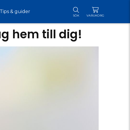
Tips & guider
SÖK
VARUKORG
 hem till dig!