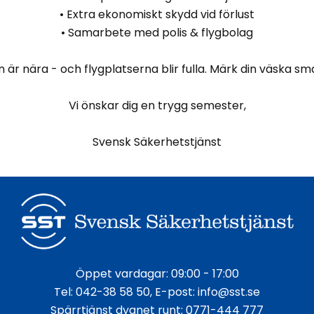
• Extra ekonomiskt skydd vid förlust
• Samarbete med polis & flygbolag
är nära - och flygplatserna blir fulla. Märk din väska sm
Vi önskar dig en trygg semester,
Svensk Säkerhetstjänst
Öppet vardagar: 09:00 - 17:00
Tel:
042-38 58 50
, E-post:
info@sst.se
Spärrtjänst dygnet runt:
0771-444 777