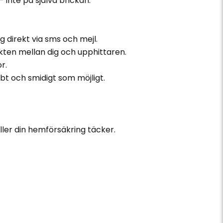
- inte på själva brickan.
 direkt via sms och mejl.
akten mellan dig och upphittaren.
r.
bt och smidigt som möjligt.
eller din hemförsäkring täcker.