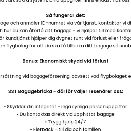
via vårt säkra system. Dina uppgifter finns endast hos oss 
Så fungerar det:
age och anmäler ID-numret via vår tjänst, kontaktar vi dig
 hur du kan återfå ditt bagage - vi hjälper till med kont
år kundtjänst hjälper dig dygnet runt vid förlust eller frågo
h flygbolag för att du ska få tillbaka ditt bagage så snab
Bonus: Ekonomiskt skydd vid förlust
i ersättning vid bagageförsening, oavsett vad flygbolaget 
SST Bagagebricka - därför väljer resenärer oss:
• Skyddar din integritet - inga synliga personuppgifter
• Du kontaktas direkt vid upphittat bagage
• Trygg hjälp 24/7
• Flerpack - till dig och familjen