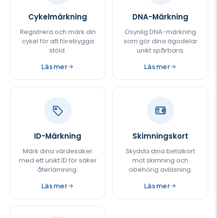
Cykelmärkning
DNA-Märkning
Registrera och märk din
Osynlig DNA-märkning
cykel för att förebygga
som gör dina ägodelar
stöld.
unikt spårbara.
Läs mer
Läs mer
ID-Märkning
Skimningskort
Märk dina värdesaker
Skydda dina betalkort
med ett unikt ID för säker
mot skimning och
återlämning.
obehörig avläsning.
Läs mer
Läs mer