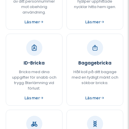
av ditt personnummer
hjälper upphittade
mot obehörig
nycklar hitta hem igen.
användning.
Läs mer
Läs mer
ID-Bricka
Bagagebricka
Bricka med dina
Håll koll på ditt bagage
uppgifter för snabb och
med en tydligt märkt och
trygg återlämning vid
sökbar bricka.
förlust.
Läs mer
Läs mer