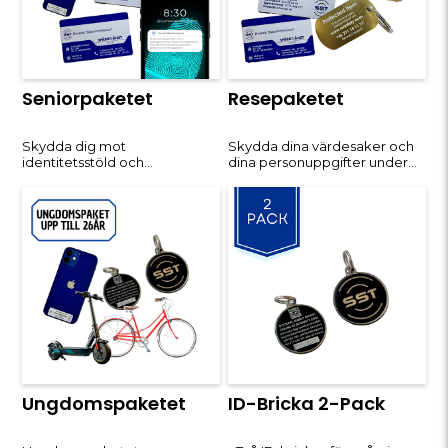
Rea
Rea
Seniorpaketet
Resepaketet
Skydda dig mot
Skydda dina värdesaker och
identitetsstöld och
dina personuppgifter under
bedrägerier med
resan med Resepaketet.
Seniorpaketet,
Detta paket är skräddarsytt
specialanpassat för dig som är
för dig som vill resa tryggt och
65+. Med detta kompletta
säkert. Med ett komplett
skydd får du alla verktyg för
skydd får du alla verktyg du
att bevaka och säkra din
behöver för att bevaka och
identitet, kredit och
skydda ditt bagage och dina
personliga uppgifter. Vi
betalnin
erbjuder trygghet i form av
rea
Rea
Ungdomspaketet
ID-Bricka 2-Pack