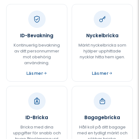
ID-Bevakning
Nyckelbricka
Kontinuerlig bevakning
Märkt nyckelbricka som
av ditt personnummer
hjälper upphittade
mot obehörig
nycklar hitta hem igen.
användning.
Läs mer
Läs mer
ID-Bricka
Bagagebricka
Bricka med dina
Håll koll på ditt bagage
uppgifter för snabb och
med en tydligt märkt och
trygg återlämning vid
sökbar bricka.