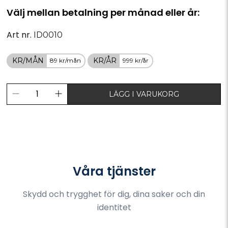
Välj mellan betalning per månad eller år:
Art nr.
ID0010
KR/MÅN
KR/ÅR
89 kr/mån
999 kr/år
LÄGG I VARUKORG
Våra tjänster
Skydd och trygghet för dig, dina saker och din
identitet