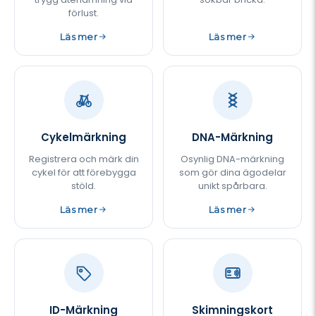
förlust.
Läs mer
Läs mer
Cykelmärkning
DNA-Märkning
Registrera och märk din
Osynlig DNA-märkning
cykel för att förebygga
som gör dina ägodelar
stöld.
unikt spårbara.
Läs mer
Läs mer
ID-Märkning
Skimningskort