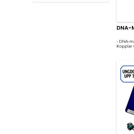
DNA-M
- DNA-mä
Kopplar v
avskräcker
vidare. 
tydlig si
spårbara,
Effektiv 