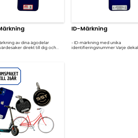
ärkning
ID-Märkning
rkning av dina ägodelar
- ID-märkning med unika
ärdesaker direkt till dig och
identifieringsnummer Varje deka
 tjuven från att stjäla eller sälja
kopplar dina värdesaker till dig 
- Stöldförebyggande skydd En
ägare. - SMS och e-post vid upph
gnal om att dina tillhörigheter är
föremål Om dina märka ägodelar 
 vilket minskar risken för stöld. -
hittade, får du omedelbart en
säk
notifikation. - Hittelön för upphitt
Upphittaren belö