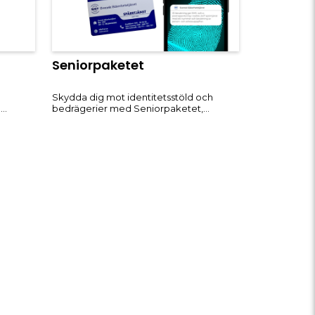
Rea
Seniorpaketet
Skydda dig mot identitetsstöld och
l
bedrägerier med Seniorpaketet,
som
specialanpassat för dig som är 65+. Med
ittade
detta kompletta skydd får du alla
blir
verktyg för att bevaka och säkra din
identitet, kredit och personliga
are
uppgifter. Vi erbjuder trygghet i form av
rea