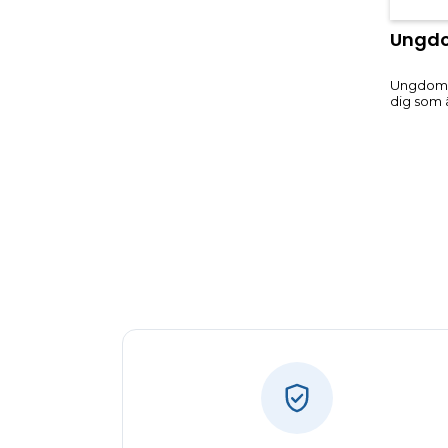
Rea
Ungd
Ungdomsp
dig som ä
erbjuder
dig att m
värdesak
åker el-
användar