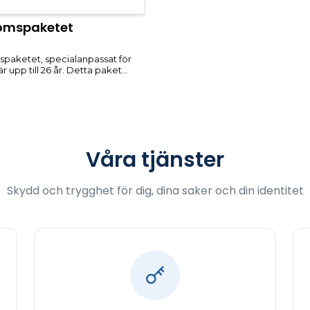
omspaketet
aketet, specialanpassat för
r upp till 26 år. Detta paket
 ett komplett skydd som hjälper
ärka och säkerställa dina
er, oavsett om du cyklar eller
kick. Vi erbjuder trygghet genom
vänliga lösningar
Våra tjänster
Skydd och trygghet för dig, dina saker och din identitet