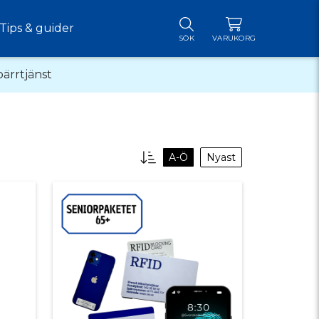
Tips & guider
SÖK
VARUKORG
pärrtjänst
A-Ö
Nyast