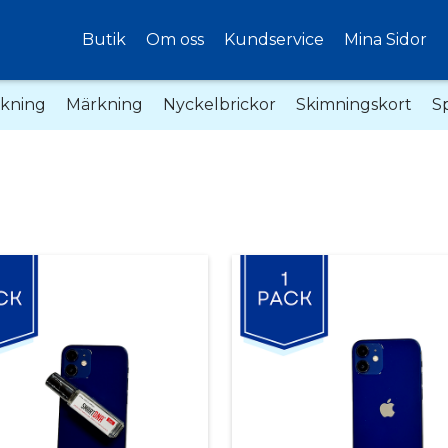
Butik
Om oss
Kundservice
Mina Sidor
akning
Märkning
Nyckelbrickor
Skimningskort
S