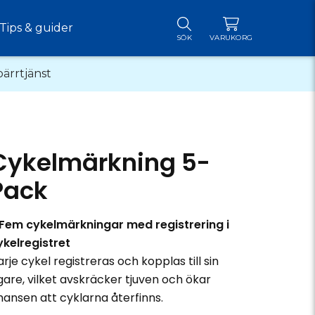
Tips & guider
SÖK
VARUKORG
pärrtjänst
Cykelmärkning 5-
Pack
 Fem cykelmärkningar med registrering i
ykelregistret
arje cykel registreras och kopplas till sin
gare, vilket avskräcker tjuven och ökar
hansen att cyklarna återfinns.