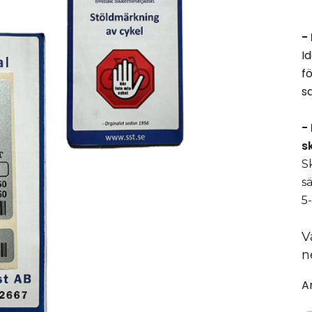
-
Id
f
s
-
s
S
s
5
V
n
A