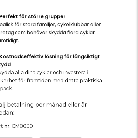
 Perfekt för större grupper
ealisk för stora familjer, cykelklubbar eller
öretag som behöver skydda flera cyklar
amtidigt.
 Kostnadseffektiv lösning för långsiktigt
kydd
kydda alla dina cyklar och investera i
äkerhet för framtiden med detta praktiska
-pack.
älj betalning per månad eller år
edan:
rt nr.
CM0030