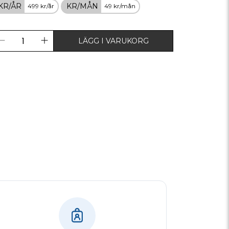
KR/ÅR
KR/MÅN
499 kr/år
49 kr/mån
LÄGG I VARUKORG