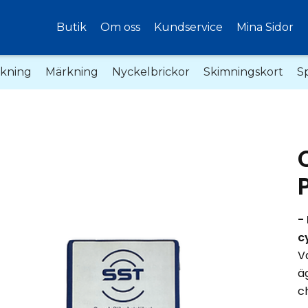
Butik
Om oss
Kundservice
Mina Sidor
akning
Märkning
Nyckelbrickor
Skimningskort
S
-
c
V
ä
c