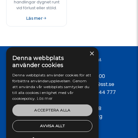
handlingar dygnet runt
vid förlust eller stöld.
Läs mer
×
Denna webbplats
använder cookies
Denna webbplats använder cookies för att
Öppet vardagar: 09:00 - 17:00
förbättra användarupplevelsen. Genom
Tel:
042-38 58 50
, E-post:
info@sst.se
att använda vår webbplats samtycker du
Spärrtjänst dygnet runt:
0771-444 777
till alla cookies i enlighet med vår
Läs mer
cookiepolicy.
Svensk Säkerhetstjänst AB
ACCEPTERA ALLA
Box 1394, 251 13, Helsingborg
AVVISA ALLT