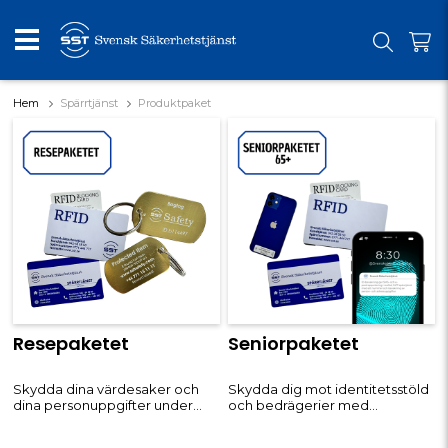
Hem
Spärrtjänst
Produktpaket
Rea
Rea
Resepaketet
Seniorpaketet
Skydda dina värdesaker och
Skydda dig mot identitetsstöld
dina personuppgifter under
och bedrägerier med
resan med Resepaketet. Detta
Seniorpaketet, specialanpassat
paket är skräddarsytt för dig
för dig som är 65+. Med detta