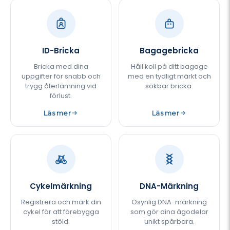
ID-Bricka
Bagagebricka
Bricka med dina
Håll koll på ditt bagage
uppgifter för snabb och
med en tydligt märkt och
trygg återlämning vid
sökbar bricka.
förlust.
Läs mer
Läs mer
Cykelmärkning
DNA-Märkning
Registrera och märk din
Osynlig DNA-märkning
cykel för att förebygga
som gör dina ägodelar
stöld.
unikt spårbara.