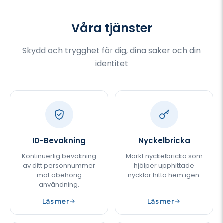
som vill resa tryggt och säkert.
kompletta skydd får du alla
Med ett komplett skydd får du
verktyg för att bevaka och
alla verktyg du behöver för att
säkra din identitet, kredit och
Våra tjänster
bevaka och skydda ditt
personliga uppgifter. Vi
bagage och dina betalnin
erbjuder trygghet i form av rea
Skydd och trygghet för dig, dina saker och din
identitet
ID-Bevakning
Nyckelbricka
Kontinuerlig bevakning
Märkt nyckelbricka som
av ditt personnummer
hjälper upphittade
mot obehörig
nycklar hitta hem igen.
användning.
Läs mer
Läs mer