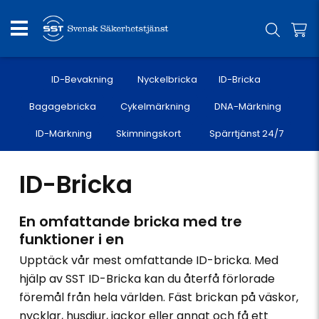
ID-Bevakning
Nyckelbricka
ID-Bricka
Bagagebricka
Cykelmärkning
DNA-Märkning
ID-Märkning
Skimningskort
Spärrtjänst 24/7
ID-Bricka
En omfattande bricka med tre
funktioner i en
Upptäck vår mest omfattande ID-bricka. Med
hjälp av SST ID-Bricka kan du återfå förlorade
föremål från hela världen. Fäst brickan på väskor,
nycklar, husdjur, jackor eller annat och få ett