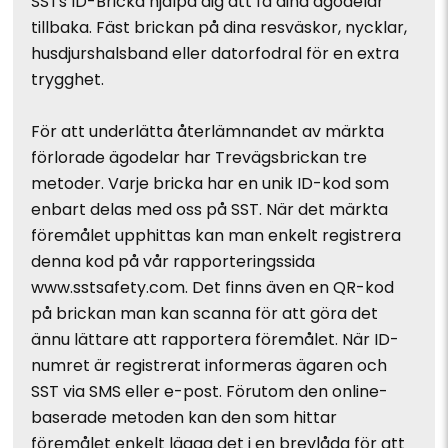
SSTs ID-Bricka hjälpa dig att få dina ägodelar
tillbaka. Fäst brickan på dina resväskor, nycklar,
husdjurshalsband eller datorfodral för en extra
trygghet.
För att underlätta återlämnandet av märkta
förlorade ägodelar har Trevägsbrickan tre
metoder. Varje bricka har en unik ID-kod som
enbart delas med oss på SST. När det märkta
föremålet upphittas kan man enkelt registrera
denna kod på vår rapporteringssida
www.sstsafety.com. Det finns även en QR-kod
på brickan man kan scanna för att göra det
ännu lättare att rapportera föremålet. När ID-
numret är registrerat informeras ägaren och
SST via SMS eller e-post. Förutom den online-
baserade metoden kan den som hittar
föremålet enkelt lägga det i en brevlåda för att