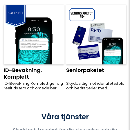
realtidslarm och omedelbar
rådgivning, så att du snabbt kan
rådgivning för att du snabbt ska
agera vid misstänkt aktivitet.
kunna agera om något
Med avancerad ID-bevakning
misstänkt sker. Genom
och extra skyddsåtgärder kan
avancerad ID-bevakning och
du känna dig trygg i alla
extra skyddsåtgärder kan du
situationer. - Bevakning av dina
känna dig trygg i alla lägen. -
personuppgifter. - Omed
Bevakning
Rea
ID-Bevakning,
Seniorpaketet
Komplett
ID-Bevakning Komplett ger dig
Skydda dig mot identitetsstöld
realtidslarm och omedelbar
och bedrägerier med
rådgivning, så att du snabbt kan
Seniorpaketet, specialanpassat
agera vid misstänkt aktivitet.
för dig som är 65+. Med detta
Med omfattande ID-bevakning
kompletta skydd får du alla
och ytterligare skydd som
verktyg för att bevaka och
RFID-skyddskort och ID-
säkra din identitet, kredit och
Våra tjänster
märkningsdekaler och 2st
personliga uppgifter. Vi
nyckelbrickor. - Bevakning av
erbjuder trygghet i form av rea
di
Skydd och trygghet för dig, dina saker och din