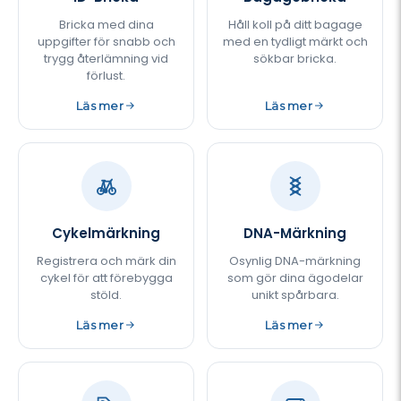
Bricka med dina
Håll koll på ditt bagage
uppgifter för snabb och
med en tydligt märkt och
trygg återlämning vid
sökbar bricka.
förlust.
Läs mer
Läs mer
Cykelmärkning
DNA-Märkning
Registrera och märk din
Osynlig DNA-märkning
cykel för att förebygga
som gör dina ägodelar
stöld.
unikt spårbara.
Läs mer
Läs mer