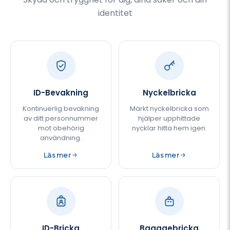
identitet
ID-Bevakning
Nyckelbricka
Kontinuerlig bevakning
Märkt nyckelbricka som
av ditt personnummer
hjälper upphittade
mot obehörig
nycklar hitta hem igen.
användning.
Läs mer
Läs mer
ID-Bricka
Bagagebricka