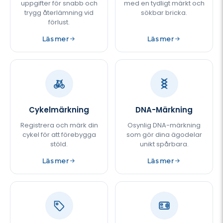
uppgifter för snabb och
med en tydligt märkt och
trygg återlämning vid
sökbar bricka.
förlust.
Läs mer
Läs mer
Cykelmärkning
DNA-Märkning
Registrera och märk din
Osynlig DNA-märkning
cykel för att förebygga
som gör dina ägodelar
stöld.
unikt spårbara.
Läs mer
Läs mer