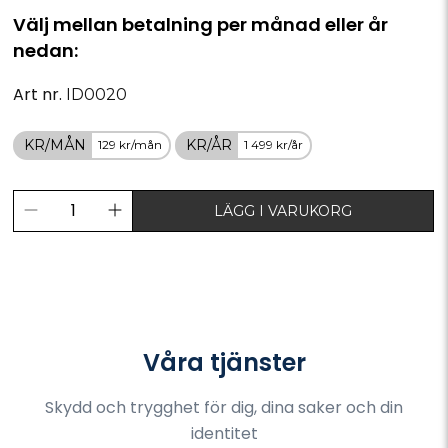
Välj mellan betalning per månad eller år
nedan:
Art nr.
ID0020
KR/MÅN
KR/ÅR
129 kr/mån
1 499 kr/år
LÄGG I VARUKORG
Våra tjänster
Skydd och trygghet för dig, dina saker och din
identitet