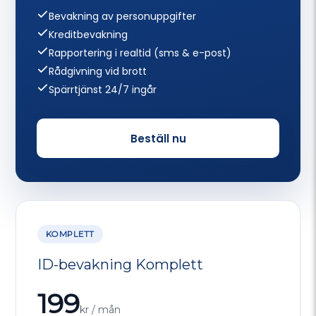
Bevakning av personuppgifter
Kreditbevakning
Rapportering i realtid (sms & e-post)
Rådgivning vid brott
Spärrtjänst 24/7 ingår
Beställ nu
KOMPLETT
ID-bevakning Komplett
199
kr / mån