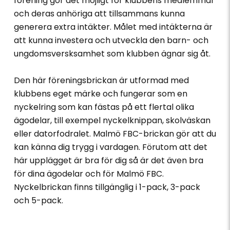
förening gör det möjligt för klubbens medlemmar
och deras anhöriga att tillsammans kunna
generera extra intäkter. Målet med intäkterna är
att kunna investera och utveckla den barn- och
ungdomsversksamhet som klubben ägnar sig åt.
Den här föreningsbrickan är utformad med
klubbens eget märke och fungerar som en
nyckelring som kan fästas på ett flertal olika
ägodelar, till exempel nyckelknippan, skolväskan
eller datorfodralet. Malmö FBC-brickan gör att du
kan känna dig trygg i vardagen. Förutom att det
här upplägget är bra för dig så är det även bra
för dina ägodelar och för Malmö FBC.
Nyckelbrickan finns tillgänglig i 1-pack, 3-pack
och 5-pack.