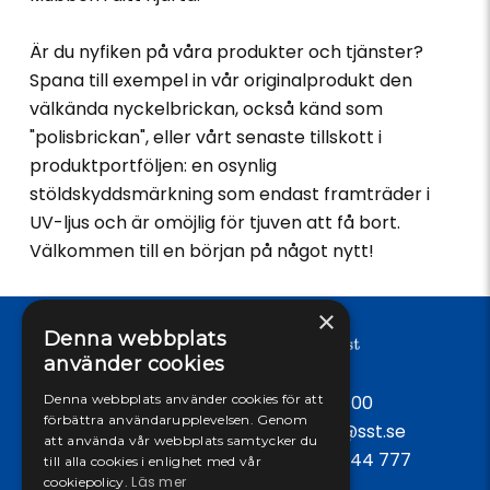
Är du nyfiken på våra produkter och tjänster?
Spana till exempel in vår originalprodukt den
välkända nyckelbrickan, också känd som
"polisbrickan", eller vårt senaste tillskott i
produktportföljen: en osynlig
stöldskyddsmärkning som endast framträder i
UV-ljus och är omöjlig för tjuven att få bort.
Välkommen till en början på något nytt!
×
Denna webbplats
använder cookies
Öppet vardagar: 09:00 - 17:00
Denna webbplats använder cookies för att
förbättra användarupplevelsen. Genom
Tel:
042-38 58 50
, E-post:
info@sst.se
att använda vår webbplats samtycker du
Spärrtjänst dygnet runt:
0771-444 777
till alla cookies i enlighet med vår
Läs mer
cookiepolicy.