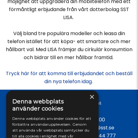
möjlighet att uppgradera din mobiltelefon med ett
förmåntligt erbjudande från vårt dotterbolag SST
LISA.
Välj bland tre populära modeller och leasa din
telefon istället för att köpa- ett smartare och mer
hållbart val. Med LISA främjar du cirkulär konsumtion
och bidrar till en mer hållbar framtid.
Tryck här för att komma till erbjudandet och beställ
din nya telefon idag.
×
Denna webbplats
använder cookies
Denna webbplats använder cookies för att
Öppet vardagar: 09:00 - 17:00
förbättra användarupplevelsen. Genom
Tel:
042-38 58 50
, E-post:
info@sst.se
att använda vår webbplats samtycker du
Spärrtjänst dygnet runt:
0771-444 777
till alla cookies i enlighet med vår