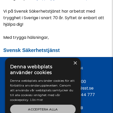
Vi på Svensk Säkerhetstjänst har arbetat med
trygghet i Sverige i snart 70 år. Syftet är enbart att
hjälpa dig!
Med trygga hälsningar,
Svensk Säkerhetstjänst
×
Denna webbplats
använder cookies
Öppet vardagar: 09:00 - 17:00
Denna webbplats använder cookies för att
förbättra användarupplevelsen. Genom
Tel:
042-38 58 50
, E-post:
info@sst.se
att använda vår webbplats samtycker du
Spärrtjänst dygnet runt:
0771-444 777
till alla cookies i enlighet med vår
Läs mer
cookiepolicy.
Svensk Säkerhetstjänst AB
ACCEPTERA ALLA